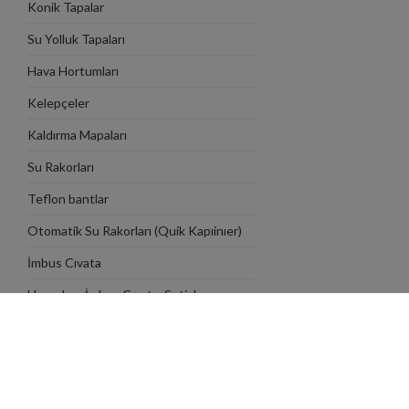
Konik Tapalar
Su Yolluk Tapaları
Hava Hortumları
Kelepçeler
Kaldırma Mapaları
Su Rakorları
Teflon bantlar
Otomatik Su Rakorları (Quik Kapıinıer)
İmbus Cıvata
Havşabaş İmbus Cıvata, Setiskur,
Somun, Pul
Merkezleme Blokları
Tünel Yolluk Sistemleri
Otomatik İtici Plaka Bağlantı Sistemleri