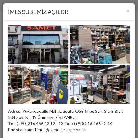
(+90) 216 466 42 12 - 13
samet@sametgroup.com.tr
×
İMES ŞUBEMİZ AÇILDI!
Kalıp Alıştırma ve Markalama Macunu
Adres:
Yukarıdudullu Mah. Dudullu OSB İmes San. Sit. E Blok
504.Sok. No.49 Ümraniye/İSTANBUL
Tel:
(+90) 216 466 42 12 - 13
Fax:
(+90) 216 466 42 14
Eposta:
sametimes@sametgroup.com.tr