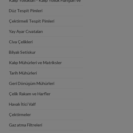
Kalıp Yollukları - Kalıp Yolluk Flanşları ve
Dayama Plakaları
Düz Tespit Pimleri
Çektirmeli Tespit Pimleri
Yay Ayar Cıvataları
Civa Çelikleri
Bilyalı Setiskur
Kalıp Mühürleri ve Matriksler
Tarih Mühürleri
Geri Dönüşüm Mühürleri
Çelik Rakam ve Harfler
Havalı İtici Valf
Çektirmeler
Gaz atma Filtreleri