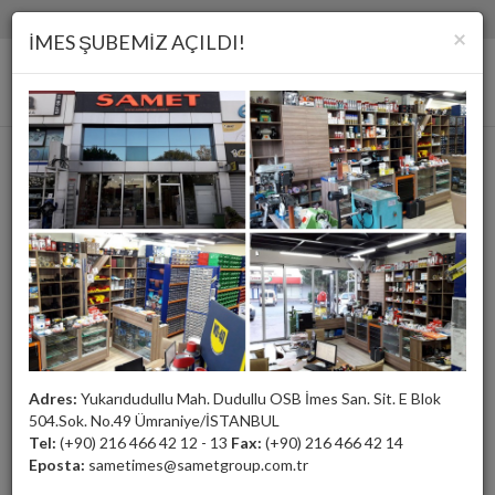
(+90) 216 466 42 12 - 13
samet@sametgroup.com.tr
×
İMES ŞUBEMİZ AÇILDI!
Kolon
Adres:
Yukarıdudullu Mah. Dudullu OSB İmes San. Sit. E Blok
504.Sok. No.49 Ümraniye/İSTANBUL
Tel:
(+90) 216 466 42 12 - 13
Fax:
(+90) 216 466 42 14
Eposta:
sametimes@sametgroup.com.tr