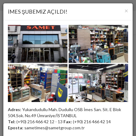
(+90) 216 466 42 12 - 13
samet@sametgroup.com.tr
×
İMES ŞUBEMİZ AÇILDI!
Kolon
Adres:
Yukarıdudullu Mah. Dudullu OSB İmes San. Sit. E Blok
504.Sok. No.49 Ümraniye/İSTANBUL
Tel:
(+90) 216 466 42 12 - 13
Fax:
(+90) 216 466 42 14
Eposta:
sametimes@sametgroup.com.tr