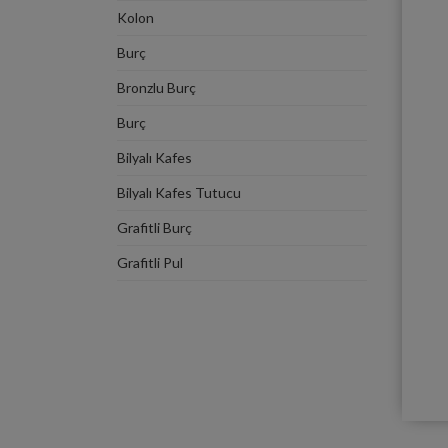
Kolon
Burç
Bronzlu Burç
Burç
Bilyalı Kafes
Bilyalı Kafes Tutucu
Grafitli Burç
Grafitli Pul
Bağlama Pabucu
Kolon
Kolon Tutucu Flanş
Tutucu Halka - Burç Tutucu Flanş
Bağlama Pabucu