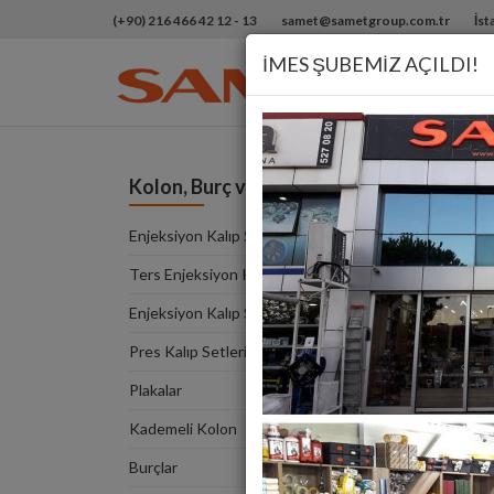
(+90) 216 466 42 12 - 13
samet@sametgroup.com.tr
İst
İMES ŞUBEMİZ AÇILDI!
Flanş
Kolon, Burç ve Setler
Enjeksiyon Kalıp Seti Tipleri
Ters Enjeksiyon Kalıp Seti / Standart
Ölçü Tablosu
Enjeksiyon Kalıp Seti / Standart Ölçü
Tablosu
Pres Kalıp Setleri / Standart Ölçü
Tablosu
Plakalar
Kademeli Kolon
Burçlar