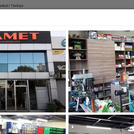
anbul / Türkiye
ANASAYFA
KURUMSAL
ÜRÜNLERIMIZ
İTHAL ÜR
lı Burç