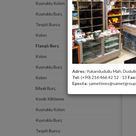
Kuyruklu Kolon
Kuyruklu Burç
Tespit Burcu
Kolon
Flanşlı Burç
Kolon
Kuyruklu Burç
Adres:
Yukarıdudullu Mah. Dudull
Tel:
(+90) 216 466 42 12 - 13
Fax
Kolon
Eposta:
sametimes@sametgroup.
Bilyalı Burç
Konik Kilitleme
Kuyruklu Kolon
Kuyruklu Burç
Tespit Burcu