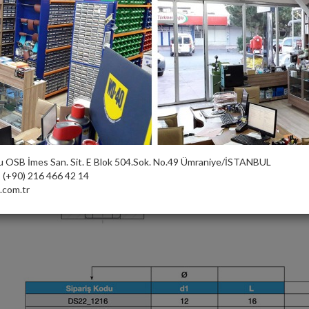
u OSB İmes San. Sit. E Blok 504.Sok. No.49 Ümraniye/İSTANBUL
:
(+90) 216 466 42 14
com.tr