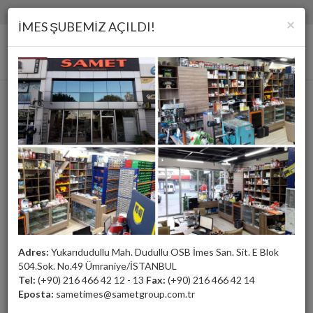
(+90) 216 466 42 12 - 13
samet@sametgroup.com.tr
×
İMES ŞUBEMİZ AÇILDI!
Mandrenler
Adres:
Yukarıdudullu Mah. Dudullu OSB İmes San. Sit. E Blok
504.Sok. No.49 Ümraniye/İSTANBUL
Tel:
(+90) 216 466 42 12 - 13
Fax:
(+90) 216 466 42 14
Eposta:
sametimes@sametgroup.com.tr