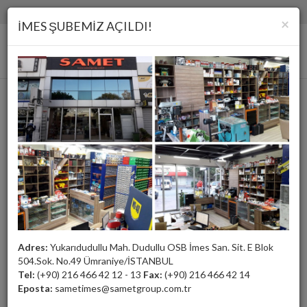
(+90) 216 466 42 12 - 13
samet@sametgroup.com.tr
×
İMES ŞUBEMİZ AÇILDI!
Yeşil Yay, Hafif Yük
Adres:
Yukarıdudullu Mah. Dudullu OSB İmes San. Sit. E Blok
504.Sok. No.49 Ümraniye/İSTANBUL
Tel:
(+90) 216 466 42 12 - 13
Fax:
(+90) 216 466 42 14
Eposta:
sametimes@sametgroup.com.tr