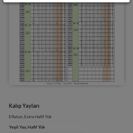
Kalıp Yayları
Eflatun, Extra Hafif Yük
Yeşil Yay, Hafif Yük