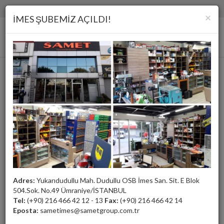
(+90) 216 466 42 12 - 13
samet@sametgroup.com.tr
×
İMES ŞUBEMİZ AÇILDI!
Kahverengi, Süper Ağır Yük
Adres:
Yukarıdudullu Mah. Dudullu OSB İmes San. Sit. E Blok
504.Sok. No.49 Ümraniye/İSTANBUL
Tel:
(+90) 216 466 42 12 - 13
Fax:
(+90) 216 466 42 14
Eposta:
sametimes@sametgroup.com.tr