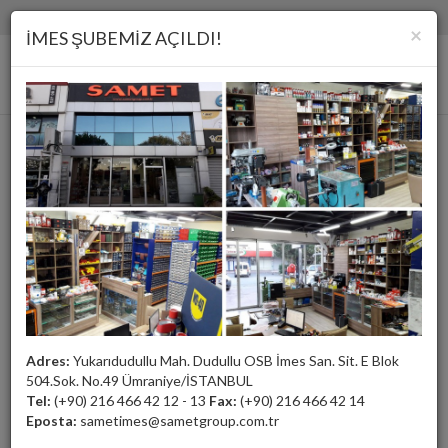
(+90) 216 466 42 12 - 13
samet@sametgroup.com.tr
×
İMES ŞUBEMİZ AÇILDI!
Parlatma Keçeleri
Adres:
Yukarıdudullu Mah. Dudullu OSB İmes San. Sit. E Blok
504.Sok. No.49 Ümraniye/İSTANBUL
Tel:
(+90) 216 466 42 12 - 13
Fax:
(+90) 216 466 42 14
Eposta:
sametimes@sametgroup.com.tr