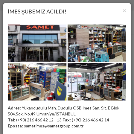
(+90) 216 466 42 12 - 13
samet@sametgroup.com.tr
×
İMES ŞUBEMİZ AÇILDI!
Elmas Yolluk Frezeleri
Adres:
Yukarıdudullu Mah. Dudullu OSB İmes San. Sit. E Blok
504.Sok. No.49 Ümraniye/İSTANBUL
Tel:
(+90) 216 466 42 12 - 13
Fax:
(+90) 216 466 42 14
Eposta:
sametimes@sametgroup.com.tr