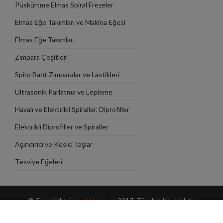
Püskürtme Elmas Spiral Frezeler
Elmas Eğe Takımları ve Makina Eğesi
Takımlar
Elmas Eğe Takımları
Zımpara Çeşitleri
Spiro Bant Zımparalar ve Lastikleri
Ultrasonik Parlatma ve Lepleme
Makinaları
Havalı ve Elektrikli Spiraller, Diprofiller
Elektrikli Diprofiller ve Spiraller
Aşındırıcı ve Kesici Taşlar
Tesviye Eğeleri
© Copyright
Samet Hırdavat
2017. Tüm hakları saklıdır.
Webkokteyli'nde
ile tasarlanmıştır.