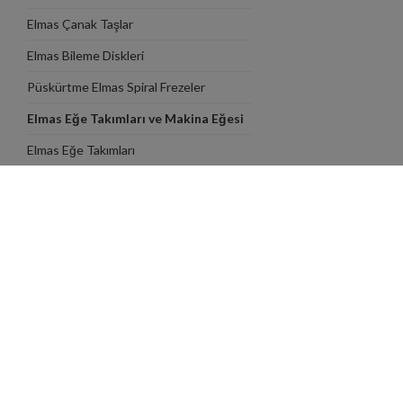
Elmas Çanak Taşlar
Elmas Bileme Diskleri
Püskürtme Elmas Spiral Frezeler
Elmas Eğe Takımları ve Makina Eğesi
Takımlar
Elmas Eğe Takımları
Zımpara Çeşitleri
Spiro Bant Zımparalar ve Lastikleri
Ultrasonik Parlatma ve Lepleme
Makinaları
Havalı ve Elektrikli Spiraller, Diprofiller
Elektrikli Diprofiller ve Spiraller
Aşındırıcı ve Kesici Taşlar
Tesviye Eğeleri