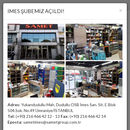
(+90) 216 466 42 12 - 13
samet@sametgroup.com.tr
×
İMES ŞUBEMİZ AÇILDI!
Elmas Eğe Takımları ve Makina Eğesi Takımlar
Adres:
Yukarıdudullu Mah. Dudullu OSB İmes San. Sit. E Blok
504.Sok. No.49 Ümraniye/İSTANBUL
Tel:
(+90) 216 466 42 12 - 13
Fax:
(+90) 216 466 42 14
Eposta:
sametimes@sametgroup.com.tr