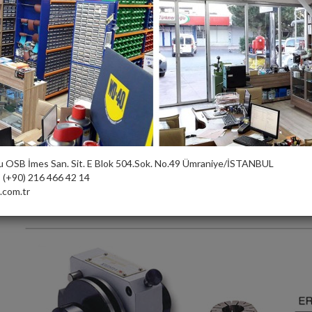
u OSB İmes San. Sit. E Blok 504.Sok. No.49 Ümraniye/İSTANBUL
:
(+90) 216 466 42 14
com.tr