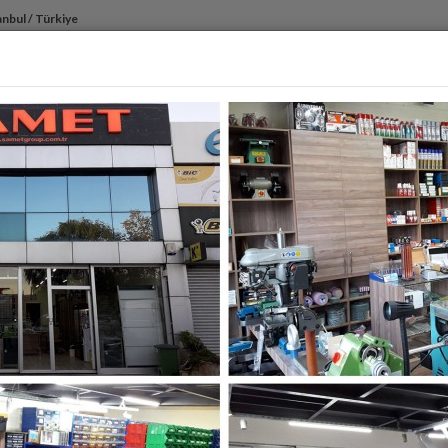
anbul / Türkiye
ANASAYFA
KURUMSAL
ÜRÜNLERIMIZ
İTHAL ÜR
j Aparatları ve Zimba Form Verme Aparatı